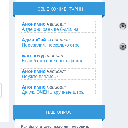
НОВЫЕ КОММЕНТАРИИ
Анонимно
написал:
А где они раньше были, на
АдминСайта
написал:
Перезалил, несколько отре
ivan-novyj
написал:
Если б они еще оштрафовал
Анонимно
написал:
Неужто взялись?
Анонимно
написал:
Да уж, ОЧЕНЬ крупные штра
НАШ ОПРОС
Как Вы считаете, надо ли проводить