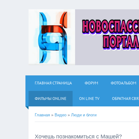
ГЛАВНАЯ СТРАНИЦА
ФОРУМ
ФОТОАЛЬБОМ
ФИЛЬМЫ ОNLINE
ON LINE TV
ОБРАТНАЯ СВЯ
Главная
»
Видео
»
Люди и блоги
Хочешь познакомиться с Машей?