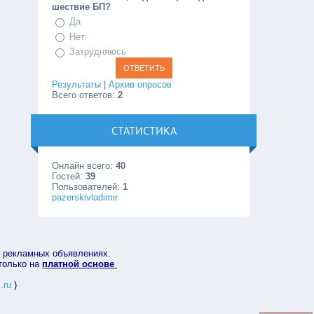
шествие БП?
Да
Нет
Затрудняюсь
Результаты
|
Архив опросов
Всего ответов:
2
СТАТИСТИКА
Онлайн всего:
40
Гостей:
39
Пользователей:
1
pazerskivladimir
в рекламных объявлениях.
 только на
платной основе
.ru
)