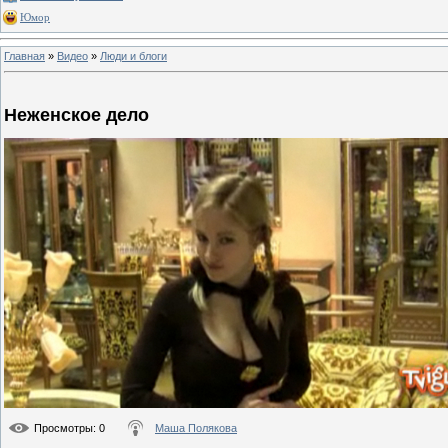
Юмор
Главная
»
Видео
»
Люди и блоги
Неженское дело
Просмотры
: 0
Маша Полякова