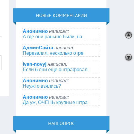
НОВЫЕ КОММЕНТАРИИ
Анонимно
написал:
А где они раньше были, на
АдминСайта
написал:
Перезалил, несколько отре
ivan-novyj
написал:
Если б они еще оштрафовал
Анонимно
написал:
Неужто взялись?
Анонимно
написал:
Да уж, ОЧЕНЬ крупные штра
НАШ ОПРОС