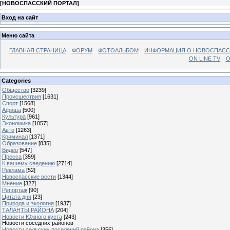
[
НОВОСПАССКИЙ ПОРТАЛ
]
Вход на сайт
Меню сайта
ГЛАВНАЯ СТРАНИЦА
ФОРУМ
ФОТОАЛЬБОМ
ИНФОРМАЦИЯ О НОВОСПАС
ON LINE TV
О
Categories
Общество
[3239]
Происшествия
[1631]
Спорт
[1568]
Афиша
[500]
Культура
[961]
Экономика
[1057]
Авто
[1263]
Криминал
[1371]
Образование
[835]
Видео
[547]
Пресса
[359]
К вашему сведению
[2714]
Реклама
[52]
Новоспасские вести
[1344]
Мнение
[322]
Репортаж
[90]
Цитата дня
[23]
Природа и экология
[1937]
ТАЛАНТЫ РАЙОНА
[204]
Новости Южного куста
[243]
Новости соседних районов
Новости сельских поселений района
[356]