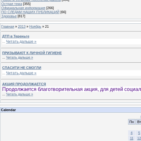
Острая тема
[355]
Официальная информация
[266]
ПО СЛЕДАМ НАШИХ ПУБЛИКАЦИЙ
[66]
Здоровье
[817]
Главная
»
2013
»
Ноябрь
»
21
ДТП в Тереньге
...
Читать дальше »
ПРИЗЫВАЮТ К ЛИЧНОЙ ГИГИЕНЕ
...
Читать дальше »
СПАСИТИ НЕ СМОГЛИ
...
Читать дальше »
АКЦИЯ ПРОДОЛЖАЕТСЯ
Продолжается благотворительная акция, для детей социал
...
Читать дальше »
Calendar
Пн
Вт
4
5
11
12