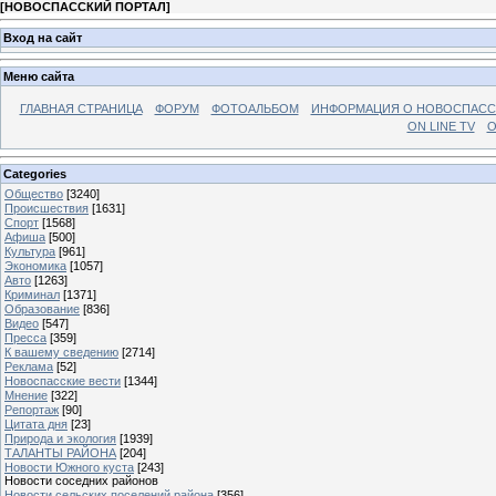
[
НОВОСПАССКИЙ ПОРТАЛ
]
Вход на сайт
Меню сайта
ГЛАВНАЯ СТРАНИЦА
ФОРУМ
ФОТОАЛЬБОМ
ИНФОРМАЦИЯ О НОВОСПАС
ON LINE TV
О
Categories
Общество
[3240]
Происшествия
[1631]
Спорт
[1568]
Афиша
[500]
Культура
[961]
Экономика
[1057]
Авто
[1263]
Криминал
[1371]
Образование
[836]
Видео
[547]
Пресса
[359]
К вашему сведению
[2714]
Реклама
[52]
Новоспасские вести
[1344]
Мнение
[322]
Репортаж
[90]
Цитата дня
[23]
Природа и экология
[1939]
ТАЛАНТЫ РАЙОНА
[204]
Новости Южного куста
[243]
Новости соседних районов
Новости сельских поселений района
[356]