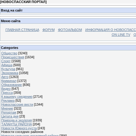
[
НОВОСПАССКИЙ ПОРТАЛ
]
Вход на сайт
Меню сайта
ГЛАВНАЯ СТРАНИЦА
ФОРУМ
ФОТОАЛЬБОМ
ИНФОРМАЦИЯ О НОВОСПАС
ON LINE TV
О
Categories
Общество
[3240]
Происшествия
[1634]
Спорт
[1568]
Афиша
[500]
Культура
[961]
Экономика
[1058]
Авто
[1263]
Криминал
[1372]
Образование
[836]
Видео
[547]
Пресса
[359]
К вашему сведению
[2714]
Реклама
[52]
Новоспасские вести
[1344]
Мнение
[322]
Репортаж
[90]
Цитата дня
[23]
Природа и экология
[1939]
ТАЛАНТЫ РАЙОНА
[204]
Новости Южного куста
[243]
Новости соседних районов
Новости сельских поселений района
[356]