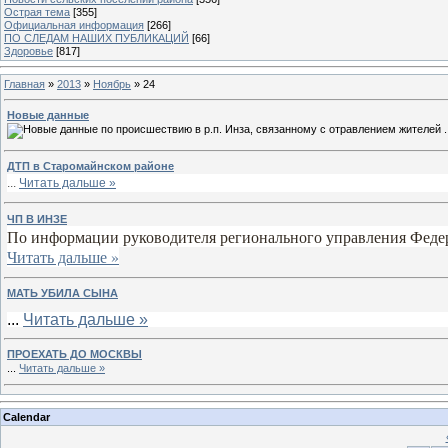
Острая тема
[355]
Официальная информация
[266]
ПО СЛЕДАМ НАШИХ ПУБЛИКАЦИЙ
[66]
Здоровье
[817]
Главная
»
2013
»
Ноябрь
»
24
Новые данные
.
ДТП в Старомайнском районе
...
Читать дальше »
ЧП В ИНЗЕ
По информации руководителя регионального управления Федер
Читать дальше »
МАТЬ УБИЛА СЫНА
...
Читать дальше »
ПРОЕХАТЬ ДО МОСКВЫ
...
Читать дальше »
Calendar