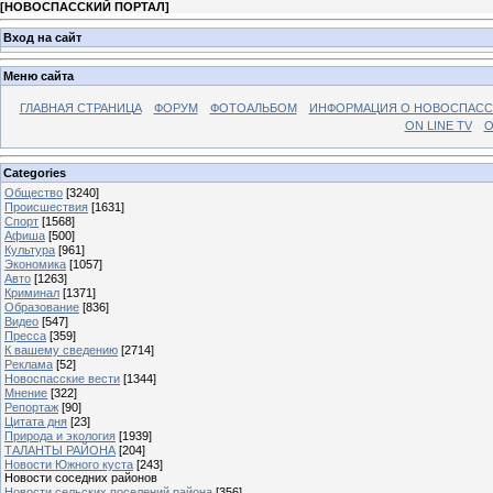
[
НОВОСПАССКИЙ ПОРТАЛ
]
Вход на сайт
Меню сайта
ГЛАВНАЯ СТРАНИЦА
ФОРУМ
ФОТОАЛЬБОМ
ИНФОРМАЦИЯ О НОВОСПАС
ON LINE TV
О
Categories
Общество
[3240]
Происшествия
[1631]
Спорт
[1568]
Афиша
[500]
Культура
[961]
Экономика
[1057]
Авто
[1263]
Криминал
[1371]
Образование
[836]
Видео
[547]
Пресса
[359]
К вашему сведению
[2714]
Реклама
[52]
Новоспасские вести
[1344]
Мнение
[322]
Репортаж
[90]
Цитата дня
[23]
Природа и экология
[1939]
ТАЛАНТЫ РАЙОНА
[204]
Новости Южного куста
[243]
Новости соседних районов
Новости сельских поселений района
[356]