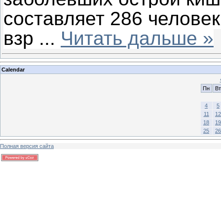
составляет 286 человек (
взр
...
Читать дальше »
Calendar
Пн
Вт
4
5
11
12
18
19
25
26
Полная версия сайта