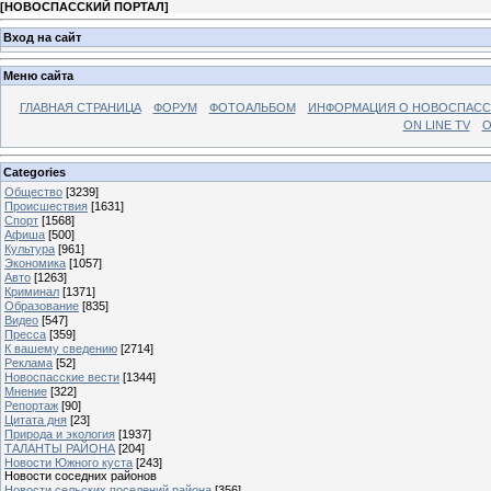
[
НОВОСПАССКИЙ ПОРТАЛ
]
Вход на сайт
Меню сайта
ГЛАВНАЯ СТРАНИЦА
ФОРУМ
ФОТОАЛЬБОМ
ИНФОРМАЦИЯ О НОВОСПАС
ON LINE TV
О
Categories
Общество
[3239]
Происшествия
[1631]
Спорт
[1568]
Афиша
[500]
Культура
[961]
Экономика
[1057]
Авто
[1263]
Криминал
[1371]
Образование
[835]
Видео
[547]
Пресса
[359]
К вашему сведению
[2714]
Реклама
[52]
Новоспасские вести
[1344]
Мнение
[322]
Репортаж
[90]
Цитата дня
[23]
Природа и экология
[1937]
ТАЛАНТЫ РАЙОНА
[204]
Новости Южного куста
[243]
Новости соседних районов
Новости сельских поселений района
[356]