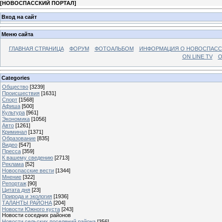
[
НОВОСПАССКИЙ ПОРТАЛ
]
Вход на сайт
Меню сайта
ГЛАВНАЯ СТРАНИЦА
ФОРУМ
ФОТОАЛЬБОМ
ИНФОРМАЦИЯ О НОВОСПАС
ON LINE TV
О
Categories
Общество
[3239]
Происшествия
[1631]
Спорт
[1568]
Афиша
[500]
Культура
[961]
Экономика
[1056]
Авто
[1261]
Криминал
[1371]
Образование
[835]
Видео
[547]
Пресса
[359]
К вашему сведению
[2713]
Реклама
[52]
Новоспасские вести
[1344]
Мнение
[322]
Репортаж
[90]
Цитата дня
[23]
Природа и экология
[1936]
ТАЛАНТЫ РАЙОНА
[204]
Новости Южного куста
[243]
Новости соседних районов
Новости сельских поселений района
[356]