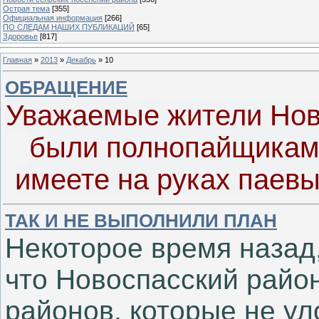
Острая тема
[355]
Официальная информация
[266]
ПО СЛЕДАМ НАШИХ ПУБЛИКАЦИЙ
[65]
Здоровье
[817]
Главная
»
2013
»
Декабрь
»
10
ОБРАЩЕНИЕ
Уважаемые жители Нов
были полнопайщикам
имеете на руках паев
ТАК И НЕ ВЫПОЛНИЛИ ПЛАН
Некоторое время назад,
что Новоспасский район
районов, которые не ул