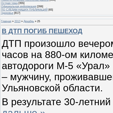
Острая тема
[355]
Официальная информация
[266]
ПО СЛЕДАМ НАШИХ ПУБЛИКАЦИЙ
[65]
Здоровье
[817]
Главная
»
2013
»
Декабрь
»
25
В ДТП ПОГИБ ПЕШЕХОД
ДТП произошло вечером
часов на 880-ом килом
автодороги М-5 «Урал»
– мужчину, проживавше
Ульяновской области.
В результате 30-летни
дальше »