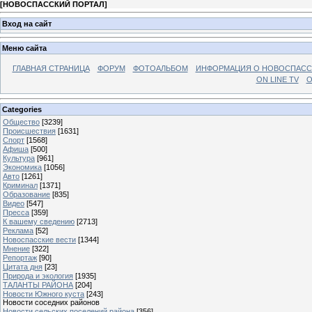
[
НОВОСПАССКИЙ ПОРТАЛ
]
Вход на сайт
Меню сайта
ГЛАВНАЯ СТРАНИЦА
ФОРУМ
ФОТОАЛЬБОМ
ИНФОРМАЦИЯ О НОВОСПАС
ON LINE TV
О
Categories
Общество
[3239]
Происшествия
[1631]
Спорт
[1568]
Афиша
[500]
Культура
[961]
Экономика
[1056]
Авто
[1261]
Криминал
[1371]
Образование
[835]
Видео
[547]
Пресса
[359]
К вашему сведению
[2713]
Реклама
[52]
Новоспасские вести
[1344]
Мнение
[322]
Репортаж
[90]
Цитата дня
[23]
Природа и экология
[1935]
ТАЛАНТЫ РАЙОНА
[204]
Новости Южного куста
[243]
Новости соседних районов
Новости сельских поселений района
[356]