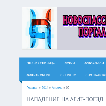
ГЛАВНАЯ СТРАНИЦА
ФОРУМ
ФОТОАЛЬБОМ
ФИЛЬМЫ ОNLINE
ON LINE TV
ОБРАТНАЯ СВЯ
Главная
»
2014
»
Апрель
»
09
НАПАДЕНИЕ НА АГИТ-ПОЕЗД