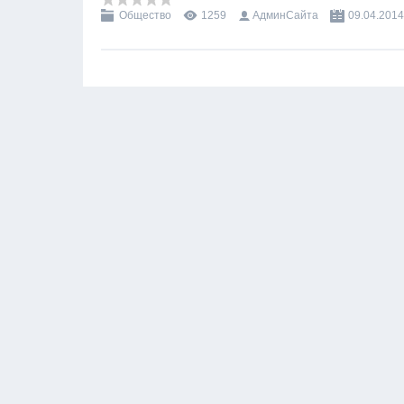
Общество
1259
АдминСайта
09.04.2014