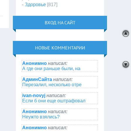
Здоровье
[817]
ВХОД НА САЙТ
НОВЫЕ КОММЕНТАРИИ
Анонимно
написал:
А где они раньше были, на
АдминСайта
написал:
Перезалил, несколько отре
ivan-novyj
написал:
Если б они еще оштрафовал
Анонимно
написал:
Неужто взялись?
Анонимно
написал: