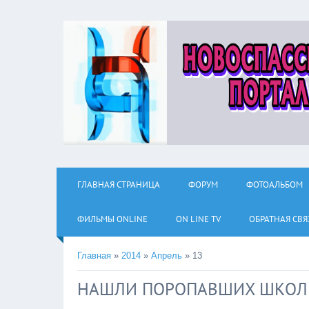
ГЛАВНАЯ СТРАНИЦА
ФОРУМ
ФОТОАЛЬБОМ
ФИЛЬМЫ ОNLINE
ON LINE TV
ОБРАТНАЯ СВЯ
Главная
»
2014
»
Апрель
»
13
НАШЛИ ПОРОПАВШИХ ШКОЛ