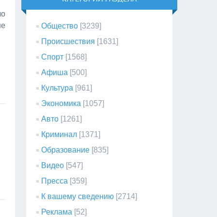
ло
не
Общество
[3239]
Происшествия
[1631]
Спорт
[1568]
Афиша
[500]
Культура
[961]
Экономика
[1057]
Авто
[1261]
Криминал
[1371]
Образование
[835]
Видео
[547]
Пресса
[359]
К вашему сведению
[2714]
Реклама
[52]