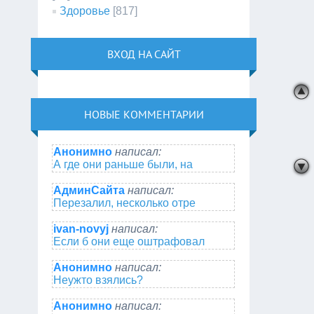
Здоровье
[817]
ВХОД НА САЙТ
НОВЫЕ КОММЕНТАРИИ
Анонимно
написал:
А где они раньше были, на
АдминСайта
написал:
Перезалил, несколько отре
ivan-novyj
написал:
Если б они еще оштрафовал
Анонимно
написал:
Неужто взялись?
Анонимно
написал: