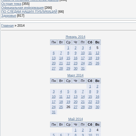
Острая тема
[355]
Официальная информация
[266]
ПО СЛЕДАМ НАШИХ ПУБЛИКАЦИЙ
[66]
Здоровье
[817]
Главная
»
2014
Январь 2014
Пн
Вт
Ср
Чт
Пт
Сб
Вс
1
2
3
4
5
6
7
8
9
10
11
12
13
14
15
16
17
18
19
20
21
22
23
24
25
26
27
28
29
30
31
Март 2014
Пн
Вт
Ср
Чт
Пт
Сб
Вс
1
2
3
4
5
6
7
8
9
10
11
12
13
14
15
16
17
18
19
20
21
22
23
24
25
26
27
28
29
30
31
Май 2014
Пн
Вт
Ср
Чт
Пт
Сб
Вс
1
2
3
4
5
6
7
8
9
10
11