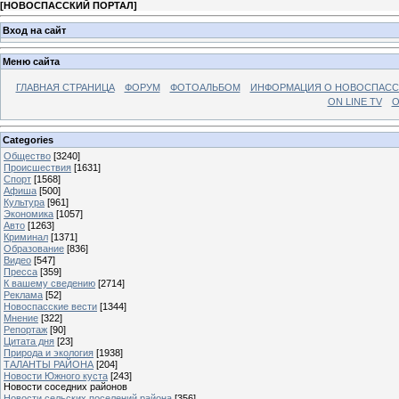
[
НОВОСПАССКИЙ ПОРТАЛ
]
Вход на сайт
Меню сайта
ГЛАВНАЯ СТРАНИЦА
ФОРУМ
ФОТОАЛЬБОМ
ИНФОРМАЦИЯ О НОВОСПАС
ON LINE TV
О
Categories
Общество
[3240]
Происшествия
[1631]
Спорт
[1568]
Афиша
[500]
Культура
[961]
Экономика
[1057]
Авто
[1263]
Криминал
[1371]
Образование
[836]
Видео
[547]
Пресса
[359]
К вашему сведению
[2714]
Реклама
[52]
Новоспасские вести
[1344]
Мнение
[322]
Репортаж
[90]
Цитата дня
[23]
Природа и экология
[1938]
ТАЛАНТЫ РАЙОНА
[204]
Новости Южного куста
[243]
Новости соседних районов
Новости сельских поселений района
[356]