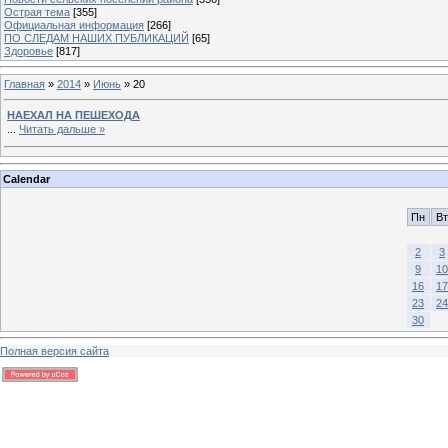
Острая тема
[355]
Официальная информация
[266]
ПО СЛЕДАМ НАШИХ ПУБЛИКАЦИЙ
[65]
Здоровье
[817]
Главная
»
2014
»
Июнь
»
20
НАЕХАЛ НА ПЕШЕХОДА
...
Читать дальше »
Calendar
Пн
Вт
2
3
9
10
16
17
23
24
30
Полная версия сайта