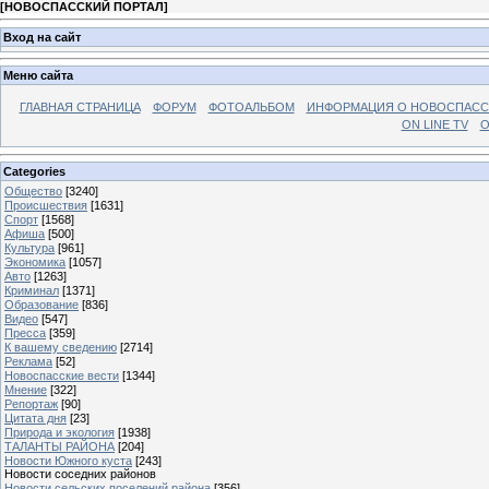
[
НОВОСПАССКИЙ ПОРТАЛ
]
Вход на сайт
Меню сайта
ГЛАВНАЯ СТРАНИЦА
ФОРУМ
ФОТОАЛЬБОМ
ИНФОРМАЦИЯ О НОВОСПАС
ON LINE TV
О
Categories
Общество
[3240]
Происшествия
[1631]
Спорт
[1568]
Афиша
[500]
Культура
[961]
Экономика
[1057]
Авто
[1263]
Криминал
[1371]
Образование
[836]
Видео
[547]
Пресса
[359]
К вашему сведению
[2714]
Реклама
[52]
Новоспасские вести
[1344]
Мнение
[322]
Репортаж
[90]
Цитата дня
[23]
Природа и экология
[1938]
ТАЛАНТЫ РАЙОНА
[204]
Новости Южного куста
[243]
Новости соседних районов
Новости сельских поселений района
[356]