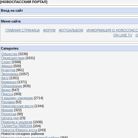
[
НОВОСПАССКИЙ ПОРТАЛ
]
Вход на сайт
Меню сайта
ГЛАВНАЯ СТРАНИЦА
ФОРУМ
ФОТОАЛЬБОМ
ИНФОРМАЦИЯ О НОВОСПАС
ON LINE TV
О
Categories
Общество
[3239]
Происшествия
[1631]
Спорт
[1568]
Афиша
[500]
Культура
[961]
Экономика
[1057]
Авто
[1261]
Криминал
[1371]
Образование
[835]
Видео
[547]
Пресса
[359]
К вашему сведению
[2714]
Реклама
[52]
Новоспасские вести
[1344]
Мнение
[322]
Репортаж
[90]
Цитата дня
[23]
Природа и экология
[1936]
ТАЛАНТЫ РАЙОНА
[204]
Новости Южного куста
[243]
Новости соседних районов
Новости сельских поселений района
[356]