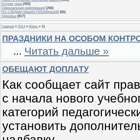
Острая тема
[355]
Официальная информация
[266]
ПО СЛЕДАМ НАШИХ ПУБЛИКАЦИЙ
[65]
Здоровье
[817]
Главная
»
2014
»
Июнь
»
11
ПРАЗДНИКИ НА ОСОБОМ КОНТР
...
Читать дальше »
ОБЕЩАЮТ ДОПЛАТУ
Как сообщает сайт прав
с начала нового учебно
категорий педагогическ
установить дополните
надбавку.