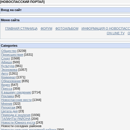
[
НОВОСПАССКИЙ ПОРТАЛ
]
Вход на сайт
Меню сайта
ГЛАВНАЯ СТРАНИЦА
ФОРУМ
ФОТОАЛЬБОМ
ИНФОРМАЦИЯ О НОВОСПАС
ON LINE TV
О
Categories
Общество
[3239]
Происшествия
[1631]
Спорт
[1568]
Афиша
[500]
Культура
[961]
Экономика
[1057]
Авто
[1261]
Криминал
[1371]
Образование
[835]
Видео
[547]
Пресса
[359]
К вашему сведению
[2714]
Реклама
[52]
Новоспасские вести
[1344]
Мнение
[322]
Репортаж
[90]
Цитата дня
[23]
Природа и экология
[1936]
ТАЛАНТЫ РАЙОНА
[204]
Новости Южного куста
[243]
Новости соседних районов
Новости сельских поселений района
[356]