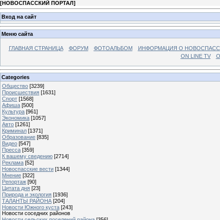
[
НОВОСПАССКИЙ ПОРТАЛ
]
Вход на сайт
Меню сайта
ГЛАВНАЯ СТРАНИЦА
ФОРУМ
ФОТОАЛЬБОМ
ИНФОРМАЦИЯ О НОВОСПАС
ON LINE TV
О
Categories
Общество
[3239]
Происшествия
[1631]
Спорт
[1568]
Афиша
[500]
Культура
[961]
Экономика
[1057]
Авто
[1261]
Криминал
[1371]
Образование
[835]
Видео
[547]
Пресса
[359]
К вашему сведению
[2714]
Реклама
[52]
Новоспасские вести
[1344]
Мнение
[322]
Репортаж
[90]
Цитата дня
[23]
Природа и экология
[1936]
ТАЛАНТЫ РАЙОНА
[204]
Новости Южного куста
[243]
Новости соседних районов
Новости сельских поселений района
[356]