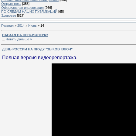
Острая тема
[355]
Официальная информация
[266]
ПО СЛЕДАМ НАШИХ ПУБЛИКАЦИЙ
[65]
Здоровье
[817]
Главная
»
2014
»
Июнь
»
14
НАЕХАЛ НА ПЕНСИОНЕРКУ
...
Читать дальше »
ДЕНЬ РОССИИ НА ПРУДУ "ЗЫКОВ КЛЮЧ"
Полная версия видеорепортажа.