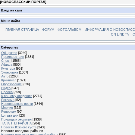
[
НОВОСПАССКИЙ ПОРТАЛ
]
Вход на сайт
Меню сайта
ГЛАВНАЯ СТРАНИЦА
ФОРУМ
ФОТОАЛЬБОМ
ИНФОРМАЦИЯ О НОВОСПАС
ON LINE TV
О
Categories
Общество
[3240]
Происшествия
[1631]
Спорт
[1568]
Афиша
[500]
Культура
[961]
Экономика
[1057]
Авто
[1263]
Криминал
[1371]
Образование
[836]
Видео
[547]
Пресса
[359]
К вашему сведению
[2714]
Реклама
[52]
Новоспасские вести
[1344]
Мнение
[322]
Репортаж
[90]
Цитата дня
[23]
Природа и экология
[1938]
ТАЛАНТЫ РАЙОНА
[204]
Новости Южного куста
[243]
Новости соседних районов
Новости сельских поселений района
[356]