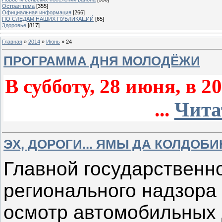
Острая тема
[355]
Официальная информация
[266]
ПО СЛЕДАМ НАШИХ ПУБЛИКАЦИЙ
[65]
Здоровье
[817]
Главная
»
2014
»
Июнь
»
24
ПРОГРАММА ДНЯ МОЛОДЁЖИ
В субботу, 28 июня, в 2
...
Чита
ЭХ, ДОРОГИ... ЯМЫ ДА КОЛДОБ
Главной государственн
регионального надзора
осмотр автомобильных 