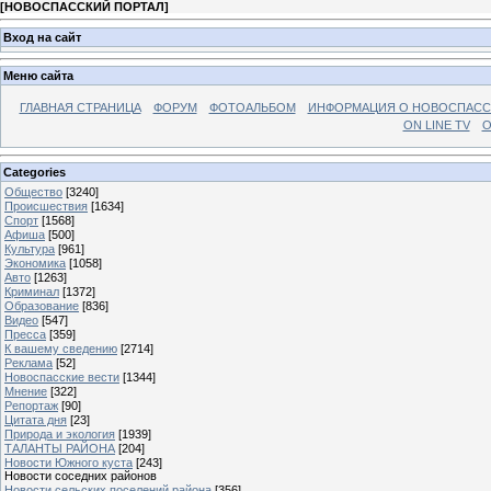
[
НОВОСПАССКИЙ ПОРТАЛ
]
Вход на сайт
Меню сайта
ГЛАВНАЯ СТРАНИЦА
ФОРУМ
ФОТОАЛЬБОМ
ИНФОРМАЦИЯ О НОВОСПАС
ON LINE TV
О
Categories
Общество
[3240]
Происшествия
[1634]
Спорт
[1568]
Афиша
[500]
Культура
[961]
Экономика
[1058]
Авто
[1263]
Криминал
[1372]
Образование
[836]
Видео
[547]
Пресса
[359]
К вашему сведению
[2714]
Реклама
[52]
Новоспасские вести
[1344]
Мнение
[322]
Репортаж
[90]
Цитата дня
[23]
Природа и экология
[1939]
ТАЛАНТЫ РАЙОНА
[204]
Новости Южного куста
[243]
Новости соседних районов
Новости сельских поселений района
[356]