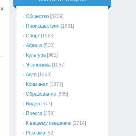
ая
Общество
[3239]
Происшествия
[1631]
Спорт
[1568]
Афиша
[500]
Культура
[961]
Экономика
[1057]
Авто
[1263]
Криминал
[1371]
Образование
[835]
Видео
[547]
Пресса
[359]
К вашему сведению
[2714]
Реклама
[52]