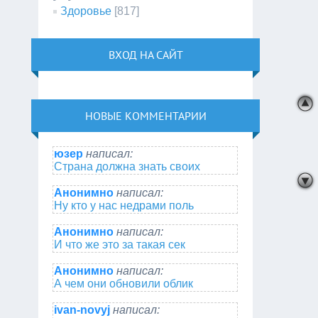
Здоровье
[817]
ВХОД НА САЙТ
НОВЫЕ КОММЕНТАРИИ
юзер
написал:
Страна должна знать своих
Анонимно
написал:
Ну кто у нас недрами поль
Анонимно
написал:
И что же это за такая сек
Анонимно
написал:
А чем они обновили облик
ivan-novyj
написал: