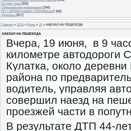
Острая тема
[355]
Официальная информация
[266]
ПО СЛЕДАМ НАШИХ ПУБЛИКАЦИЙ
[66]
Здоровье
[817]
Главная
»
2014
»
Июнь
»
20
» НАЕХАЛ НА ПЕШЕХОДА
НАЕХАЛ НА ПЕШЕХОДА
Вчера, 19 июня, в 9 час
километре автодороги С
Кулатка, около деревни
района по предварител
водитель, управляя авт
совершил наезд на пеш
проезжей части в попут
В результате ДТП 44-ле