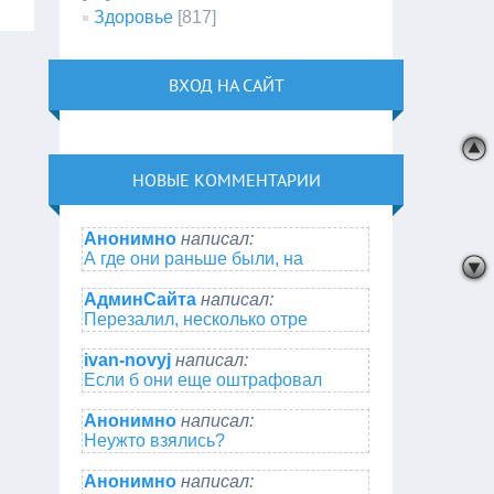
Здоровье
[817]
ВХОД НА САЙТ
НОВЫЕ КОММЕНТАРИИ
Анонимно
написал:
А где они раньше были, на
АдминСайта
написал:
Перезалил, несколько отре
ivan-novyj
написал:
Если б они еще оштрафовал
Анонимно
написал:
Неужто взялись?
Анонимно
написал: