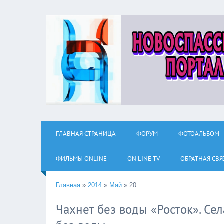
ГЛАВНАЯ СТРАНИЦА
ФОРУМ
ФОТОАЛЬБОМ
ФИЛЬМЫ ОNLINE
ON LINE TV
ОБРАТНАЯ СВЯ
Главная
»
2014
»
Май
»
20
Чахнет без воды «Росток». Се