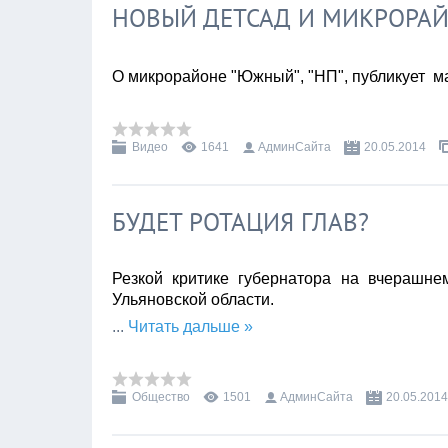
НОВЫЙ ДЕТСАД И МИКРОРА
О микрорайоне "Южный", "НП", публикует 
Видео
1641
АдминСайта
20.05.2014
БУДЕТ РОТАЦИЯ ГЛАВ?
Резкой критике губернатора на вчерашне
Ульяновской области.
...
Читать дальше »
Общество
1501
АдминСайта
20.05.2014