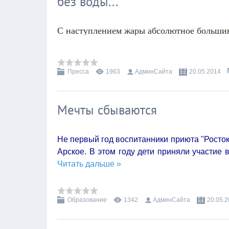
без воды...
С наступлением жары абсолютное больши
Пресса
1963
АдминСайта
20.05.2014
Мечты сбываются
Не первый год воспитанники приюта "Росто
Арское. В этом году дети приняли участие
Читать дальше »
Образование
1342
АдминСайта
20.05.