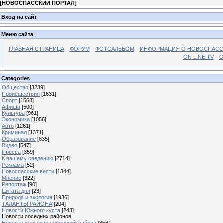
[
НОВОСПАССКИЙ ПОРТАЛ
]
Вход на сайт
Меню сайта
ГЛАВНАЯ СТРАНИЦА
ФОРУМ
ФОТОАЛЬБОМ
ИНФОРМАЦИЯ О НОВОСПАС
ON LINE TV
О
Categories
Общество
[3239]
Происшествия
[1631]
Спорт
[1568]
Афиша
[500]
Культура
[961]
Экономика
[1056]
Авто
[1261]
Криминал
[1371]
Образование
[835]
Видео
[547]
Пресса
[359]
К вашему сведению
[2714]
Реклама
[52]
Новоспасские вести
[1344]
Мнение
[322]
Репортаж
[90]
Цитата дня
[23]
Природа и экология
[1936]
ТАЛАНТЫ РАЙОНА
[204]
Новости Южного куста
[243]
Новости соседних районов
Новости сельских поселений района
[356]