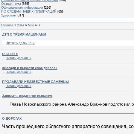
Острая тема
[355]
Официальная информация
[266]
ПО СЛЕДАМ НАШИХ ПУБЛИКАЦИЙ
[65]
Здоровье
[817]
Главная
»
2014
»
Май
»
06
ДТП С ТРЕМЯ МАШИНАМИ
...
Читать дальше »
О ГАЗЕТЕ
...
Читать дальше »
«Посади и вырасти свое дерево»
...
Читать дальше »
ПРОДАВАЛИ НЕИЗВЕСТНЫЕ САЖЕНЦЫ
...
Читать дальше »
Зарплаты педагогов вырастут
Глава Новоспасского района Александр Вражнов подготовил 
О ДОРОГАХ
Часть прошедшего областного аппаратного совещания, со