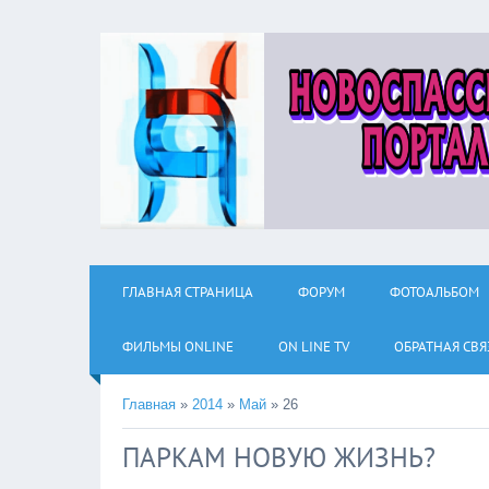
ГЛАВНАЯ СТРАНИЦА
ФОРУМ
ФОТОАЛЬБОМ
ФИЛЬМЫ ОNLINE
ON LINE TV
ОБРАТНАЯ СВЯ
Главная
»
2014
»
Май
»
26
ПАРКАМ НОВУЮ ЖИЗНЬ?