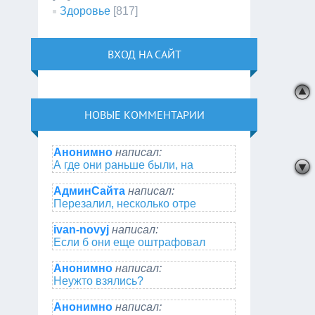
Здоровье
[817]
ВХОД НА САЙТ
НОВЫЕ КОММЕНТАРИИ
Анонимно
написал:
А где они раньше были, на
АдминСайта
написал:
Перезалил, несколько отре
ivan-novyj
написал:
Если б они еще оштрафовал
Анонимно
написал:
Неужто взялись?
Анонимно
написал: