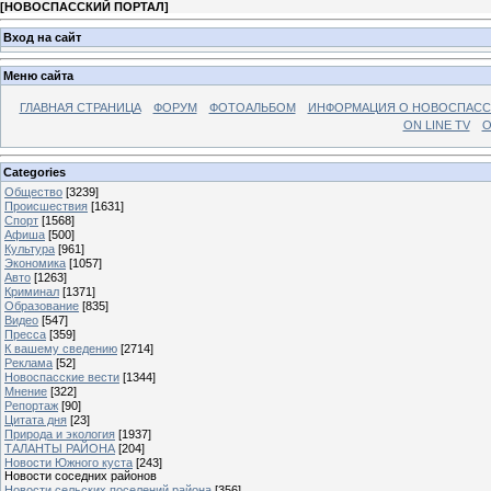
[
НОВОСПАССКИЙ ПОРТАЛ
]
Вход на сайт
Меню сайта
ГЛАВНАЯ СТРАНИЦА
ФОРУМ
ФОТОАЛЬБОМ
ИНФОРМАЦИЯ О НОВОСПАС
ON LINE TV
О
Categories
Общество
[3239]
Происшествия
[1631]
Спорт
[1568]
Афиша
[500]
Культура
[961]
Экономика
[1057]
Авто
[1263]
Криминал
[1371]
Образование
[835]
Видео
[547]
Пресса
[359]
К вашему сведению
[2714]
Реклама
[52]
Новоспасские вести
[1344]
Мнение
[322]
Репортаж
[90]
Цитата дня
[23]
Природа и экология
[1937]
ТАЛАНТЫ РАЙОНА
[204]
Новости Южного куста
[243]
Новости соседних районов
Новости сельских поселений района
[356]