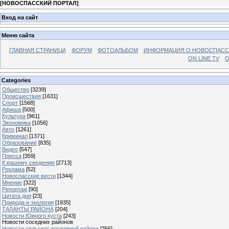
[
НОВОСПАССКИЙ ПОРТАЛ
]
Вход на сайт
Меню сайта
ГЛАВНАЯ СТРАНИЦА
ФОРУМ
ФОТОАЛЬБОМ
ИНФОРМАЦИЯ О НОВОСПАС
ON LINE TV
О
Categories
Общество
[3239]
Происшествия
[1631]
Спорт
[1568]
Афиша
[500]
Культура
[961]
Экономика
[1056]
Авто
[1261]
Криминал
[1371]
Образование
[835]
Видео
[547]
Пресса
[359]
К вашему сведению
[2713]
Реклама
[52]
Новоспасские вести
[1344]
Мнение
[322]
Репортаж
[90]
Цитата дня
[23]
Природа и экология
[1935]
ТАЛАНТЫ РАЙОНА
[204]
Новости Южного куста
[243]
Новости соседних районов
Новости сельских поселений района
[356]