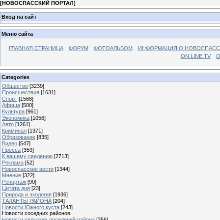
[
НОВОСПАССКИЙ ПОРТАЛ
]
Вход на сайт
Меню сайта
ГЛАВНАЯ СТРАНИЦА
ФОРУМ
ФОТОАЛЬБОМ
ИНФОРМАЦИЯ О НОВОСПАС
ON LINE TV
О
Categories
Общество
[3239]
Происшествия
[1631]
Спорт
[1568]
Афиша
[500]
Культура
[961]
Экономика
[1056]
Авто
[1261]
Криминал
[1371]
Образование
[835]
Видео
[547]
Пресса
[359]
К вашему сведению
[2713]
Реклама
[52]
Новоспасские вести
[1344]
Мнение
[322]
Репортаж
[90]
Цитата дня
[23]
Природа и экология
[1936]
ТАЛАНТЫ РАЙОНА
[204]
Новости Южного куста
[243]
Новости соседних районов
Новости сельских поселений района
[356]