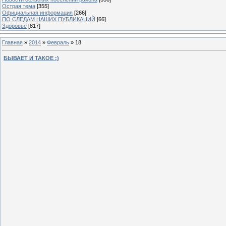
Острая тема
[355]
Официальная информация
[266]
ПО СЛЕДАМ НАШИХ ПУБЛИКАЦИЙ
[66]
Здоровье
[817]
Главная
»
2014
»
Февраль
»
18
БЫВАЕТ И ТАКОЕ :)