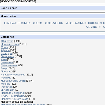
[
НОВОСПАССКИЙ ПОРТАЛ
]
Вход на сайт
Меню сайта
ГЛАВНАЯ СТРАНИЦА
ФОРУМ
ФОТОАЛЬБОМ
ИНФОРМАЦИЯ О НОВОСПАС
ON LINE TV
О
Categories
Общество
[3240]
Происшествия
[1631]
Спорт
[1568]
Афиша
[500]
Культура
[961]
Экономика
[1057]
Авто
[1263]
Криминал
[1371]
Образование
[836]
Видео
[547]
Пресса
[359]
К вашему сведению
[2714]
Реклама
[52]
Новоспасские вести
[1344]
Мнение
[322]
Репортаж
[90]
Цитата дня
[23]
Природа и экология
[1939]
ТАЛАНТЫ РАЙОНА
[204]
Новости Южного куста
[243]
Новости соседних районов
Новости сельских поселений района
[356]