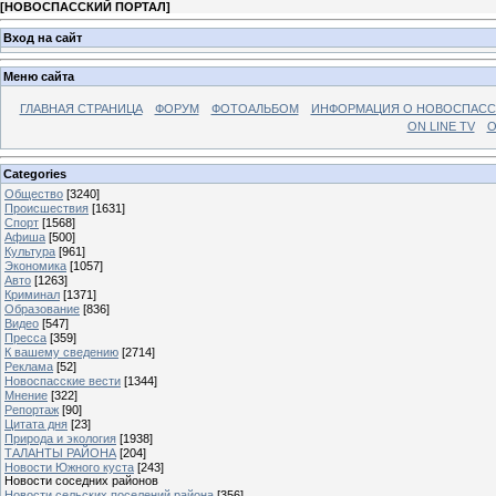
[
НОВОСПАССКИЙ ПОРТАЛ
]
Вход на сайт
Меню сайта
ГЛАВНАЯ СТРАНИЦА
ФОРУМ
ФОТОАЛЬБОМ
ИНФОРМАЦИЯ О НОВОСПАС
ON LINE TV
О
Categories
Общество
[3240]
Происшествия
[1631]
Спорт
[1568]
Афиша
[500]
Культура
[961]
Экономика
[1057]
Авто
[1263]
Криминал
[1371]
Образование
[836]
Видео
[547]
Пресса
[359]
К вашему сведению
[2714]
Реклама
[52]
Новоспасские вести
[1344]
Мнение
[322]
Репортаж
[90]
Цитата дня
[23]
Природа и экология
[1938]
ТАЛАНТЫ РАЙОНА
[204]
Новости Южного куста
[243]
Новости соседних районов
Новости сельских поселений района
[356]