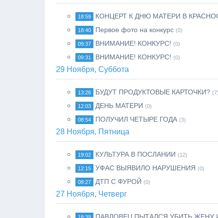
КОНЦЕРТ К ДНЮ МАТЕРИ В КРАСНО
18:59
Первое фото на конкурс
18:40
(0)
ВНИМАНИЕ! КОНКУРС!
09:37
(0)
ВНИМАНИЕ! КОНКУРС!
09:31
(0)
29 Ноября, Суббота
БУДУТ ПРОДУКТОВЫЕ КАРТОЧКИ?
13:26
(7
ДЕНЬ МАТЕРИ
12:03
(0)
ПОЛУЧИЛ ЧЕТЫРЕ ГОДА
08:54
(3)
28 Ноября, Пятница
КУЛЬТУРА В ПОСЛАНИИ
19:02
(12)
УФАС ВЫЯВИЛО НАРУШЕНИЯ
12:15
(0)
ДТП С ФУРОЙ
08:27
(0)
27 Ноября, Четверг
ПАВЛОВЕЦ ПЫТАЛСЯ УБИТЬ ЖЕНУ 
18:39