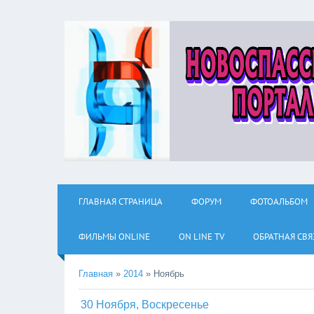
ГЛАВНАЯ СТРАНИЦА
ФОРУМ
ФОТОАЛЬБОМ
ФИЛЬМЫ ОNLINE
ON LINE TV
ОБРАТНАЯ СВЯ
Главная
»
2014
»
Ноябрь
30 Ноября, Воскресенье