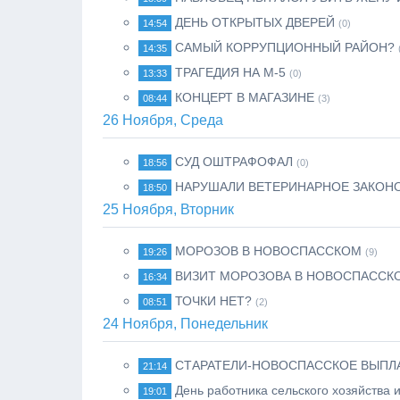
ДЕНЬ ОТКРЫТЫХ ДВЕРЕЙ
14:54
(0)
САМЫЙ КОРРУПЦИОННЫЙ РАЙОН?
14:35
ТРАГЕДИЯ НА М-5
13:33
(0)
КОНЦЕРТ В МАГАЗИНЕ
08:44
(3)
26 Ноября, Среда
СУД ОШТРАФОФАЛ
18:56
(0)
НАРУШАЛИ ВЕТЕРИНАРНОЕ ЗАКОН
18:50
25 Ноября, Вторник
МОРОЗОВ В НОВОСПАССКОМ
19:26
(9)
ВИЗИТ МОРОЗОВА В НОВОСПАССК
16:34
ТОЧКИ НЕТ?
08:51
(2)
24 Ноября, Понедельник
СТАРАТЕЛИ-НОВОСПАССКОЕ ВЫПЛ
21:14
День работника сельского хозяйств
19:01