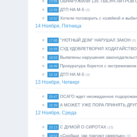
ОБНАРУЖИЛИ 135 ТЫСЯЧ ЛИТРОВ 
13:09
ДТП НА М-5
12:59
(0)
Хотели поговорить с хозяйкой и выби
10:02
14 Ноября, Пятница
"УЮТНЫЙ ДОМ" НАРУШАЛ ЗАКОН
17:08
(0)
СУД УДОВЛЕТВОРИЛ ХОДАТАЙСТВО
16:59
Выявлены нарушения законодательст
16:53
Прокуратура борется с экстремизмом
16:49
ДТП НА М-5
10:18
(0)
13 Ноября, Четверг
ОСАГО ждет неожиданное подорожа
20:47
А МОЖЕТ УЖЕ ПОРА ПРИНЯТЬ ДРУ
15:39
12 Ноября, Среда
С ДУМОЙ О СИРОТАХ
20:13
(23)
«Сообщи, где торгуют смертью»
19:53
(0)