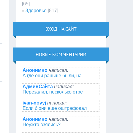
[65]
Здоровье
[817]
ВХОД НА САЙТ
НОВЫЕ КОММЕНТАРИИ
Анонимно
написал:
А где они раньше были, на
АдминСайта
написал:
Перезалил, несколько отре
ivan-novyj
написал:
Если б они еще оштрафовал
Анонимно
написал:
Неужто взялись?