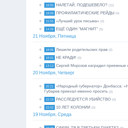
НАЛЕТАЙ, ПОДЕШЕВЕЛО?
18:50
(11)
ПРОФИЛАКТИЧЕСКИЕ РЕЙДЫ
18:09
(0)
«Лучший урок письма»
15:55
(0)
ЕЩЁ ОДИН "МАГНИТ"
14:26
(5)
21 Ноября, Пятница
Лишили родительских прав
18:06
(0)
НЕ КРАДИ!
18:01
(0)
Сергей Морозов наградил приемные 
13:13
20 Ноября, Четверг
«Народный губернатор» Донбасса: «Н
20:21
Губарев приехал именно просить
(0)
РАССЛЕДУЕТСЯ УБИЙСТВО
15:19
(0)
10 ЛЕТ КОЛОНИИ
15:02
(0)
19 Ноября, Среда
СФЕРА-ТВ В ТРЕТЬЕМ ПАКЕТЕ?