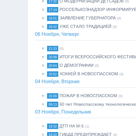
О МОДЕРНИЗАЦИИ ДЕТСАДОВ
17:32
(0)
РОССЕЛЬХОЗНАДЗОР ИНФОРМИРУ
17:14
ЗАЯВЛЕНИЕ ГУБЕРНАТОРА
16:51
(0)
УЖЕ СТАЛО ТРАДИЦИЕЙ
16:42
(0)
06 Ноября, Четверг
21:33
(0)
ИТОГИ ВСЕРОССИЙСКОГО ФЕСТИВ
20:58
О ДЕМОГРАФИИ
20:54
(0)
ХОККЕЙ В НОВОСПАССКОМ
20:52
(0)
04 Ноября, Вторник
ПОЖАР В НОВОСПАССКОМ
15:00
(0)
60 лет Новоспасскому технологическ
09:13
03 Ноября, Понедельник
ДТП НА М-5
18:32
(1)
ГИБДД ПРЕДУПРЕЖДАЕТ
18:20
(0)