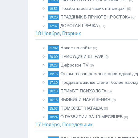
22:20
(0)
Позаботьтесь о своих питомцах!
19:51
(0)
ПРАЗДНИК В ПРИЮТЕ «РОСТОК»
19:20
(0)
ДОРОГАЯ ГРЕЧКА
12:37
(21)
18 Ноября, Вторник
Новое на сайте
21:02
(0)
ПРИСУДИЛИ ШТРАФ
20:00
(0)
Цифровое TV
19:27
(8)
Открыт сезон поставок новогодних де
19:15
Продавать жилье станет более накла
17:10
ПРИМУТ ПСИХОЛОГА
16:18
(0)
ВЫЯВИЛИ НАРУШЕНИЯ
16:15
(0)
ПОМОЖЕТ НАТАША
15:07
(0)
О РАЗВИТИИ ЗА 10 МЕСЯЦЕВ
10:24
(0)
17 Ноября, Понедельник