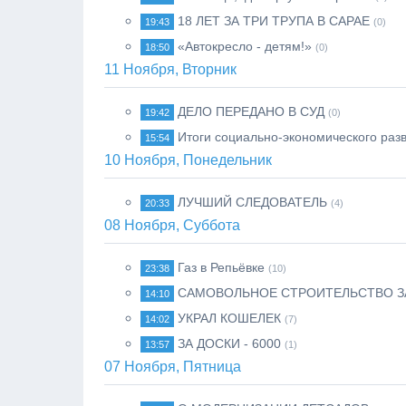
18 ЛЕТ ЗА ТРИ ТРУПА В САРАЕ
19:43
(0)
«Автокресло - детям!»
18:50
(0)
11 Ноября, Вторник
ДЕЛО ПЕРЕДАНО В СУД
19:42
(0)
Итоги социально-экономического раз
15:54
10 Ноября, Понедельник
ЛУЧШИЙ СЛЕДОВАТЕЛЬ
20:33
(4)
08 Ноября, Суббота
Газ в Репьёвке
23:38
(10)
САМОВОЛЬНОЕ СТРОИТЕЛЬСТВО З
14:10
УКРАЛ КОШЕЛЕК
14:02
(7)
ЗА ДОСКИ - 6000
13:57
(1)
07 Ноября, Пятница