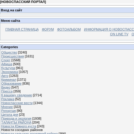
[
НОВОСПАССКИЙ ПОРТАЛ
]
Вход на сайт
Меню сайта
ГЛАВНАЯ СТРАНИЦА
ФОРУМ
ФОТОАЛЬБОМ
ИНФОРМАЦИЯ О НОВОСПАС
ON LINE TV
О
Categories
Общество
[3240]
Происшествия
[1631]
Спорт
[1568]
Афиша
[500]
Культура
[961]
Экономика
[1057]
Авто
[1263]
Криминал
[1371]
Образование
[836]
Видео
[547]
Пресса
[359]
К вашему сведению
[2714]
Реклама
[52]
Новоспасские вести
[1344]
Мнение
[322]
Репортаж
[90]
Цитата дня
[23]
Природа и экология
[1938]
ТАЛАНТЫ РАЙОНА
[204]
Новости Южного куста
[243]
Новости соседних районов
Новости сельских поселений района
[356]