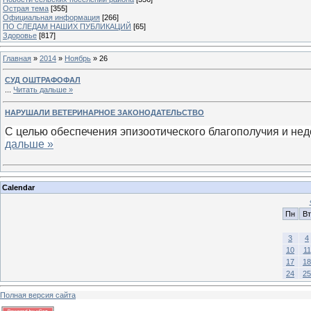
Острая тема
[355]
Официальная информация
[266]
ПО СЛЕДАМ НАШИХ ПУБЛИКАЦИЙ
[65]
Здоровье
[817]
Главная
»
2014
»
Ноябрь
»
26
СУД ОШТРАФОФАЛ
...
Читать дальше »
НАРУШАЛИ ВЕТЕРИНАРНОЕ ЗАКОНОДАТЕЛЬСТВО
С целью обеспечения эпизоотического благополучия и н
дальше »
Calendar
Пн
Вт
3
4
10
11
17
18
24
25
Полная версия сайта