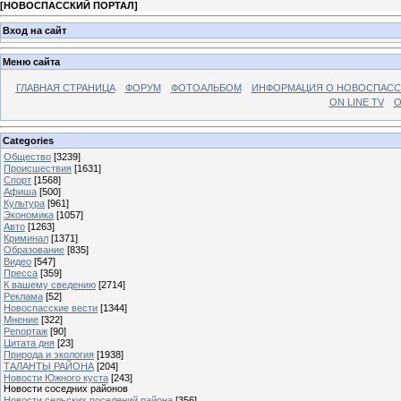
[
НОВОСПАССКИЙ ПОРТАЛ
]
Вход на сайт
Меню сайта
ГЛАВНАЯ СТРАНИЦА
ФОРУМ
ФОТОАЛЬБОМ
ИНФОРМАЦИЯ О НОВОСПАС
ON LINE TV
О
Categories
Общество
[3239]
Происшествия
[1631]
Спорт
[1568]
Афиша
[500]
Культура
[961]
Экономика
[1057]
Авто
[1263]
Криминал
[1371]
Образование
[835]
Видео
[547]
Пресса
[359]
К вашему сведению
[2714]
Реклама
[52]
Новоспасские вести
[1344]
Мнение
[322]
Репортаж
[90]
Цитата дня
[23]
Природа и экология
[1938]
ТАЛАНТЫ РАЙОНА
[204]
Новости Южного куста
[243]
Новости соседних районов
Новости сельских поселений района
[356]