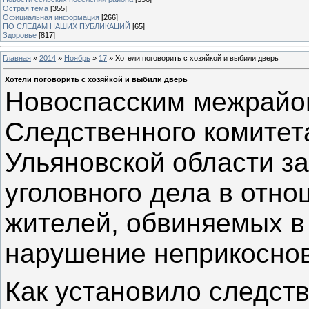
Острая тема
[355]
Официальная информация
[266]
ПО СЛЕДАМ НАШИХ ПУБЛИКАЦИЙ
[65]
Здоровье
[817]
Главная
»
2014
»
Ноябрь
»
17
» Хотели поговорить с хозяйкой и выбили дверь
Хотели поговорить с хозяйкой и выбили дверь
Новоспасским межрайо
Следственного комитет
Ульяновской области з
уголовного дела в отн
жителей, обвиняемых в
нарушение неприкосно
Как установило следств