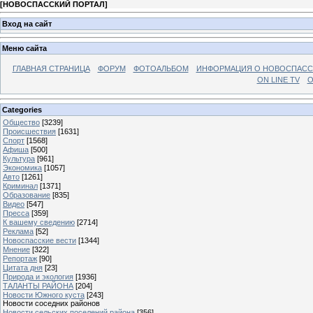
[
НОВОСПАССКИЙ ПОРТАЛ
]
Вход на сайт
Меню сайта
ГЛАВНАЯ СТРАНИЦА
ФОРУМ
ФОТОАЛЬБОМ
ИНФОРМАЦИЯ О НОВОСПАС
ON LINE TV
О
Categories
Общество
[3239]
Происшествия
[1631]
Спорт
[1568]
Афиша
[500]
Культура
[961]
Экономика
[1057]
Авто
[1261]
Криминал
[1371]
Образование
[835]
Видео
[547]
Пресса
[359]
К вашему сведению
[2714]
Реклама
[52]
Новоспасские вести
[1344]
Мнение
[322]
Репортаж
[90]
Цитата дня
[23]
Природа и экология
[1936]
ТАЛАНТЫ РАЙОНА
[204]
Новости Южного куста
[243]
Новости соседних районов
Новости сельских поселений района
[356]