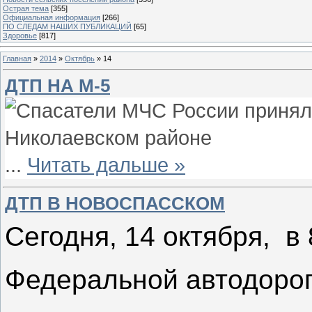
Острая тема
[355]
Официальная информация
[266]
ПО СЛЕДАМ НАШИХ ПУБЛИКАЦИЙ
[65]
Здоровье
[817]
Главная
»
2014
»
Октябрь
»
14
ДТП НА М-5
...
Читать дальше »
ДТП В НОВОСПАССКОМ
Сегодня, 14 октября, в 
Федеральной автодороге