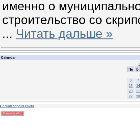
именно о муниципальн
строительство со скрип
...
Читать дальше »
Calendar
Пн
Вт
6
7
13
14
20
21
27
28
Полная версия сайта