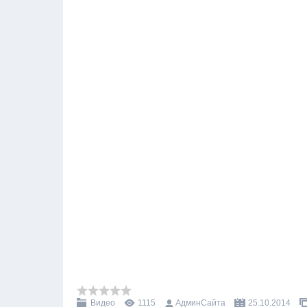
Видео
1115
АдминСайта
25.10.2014