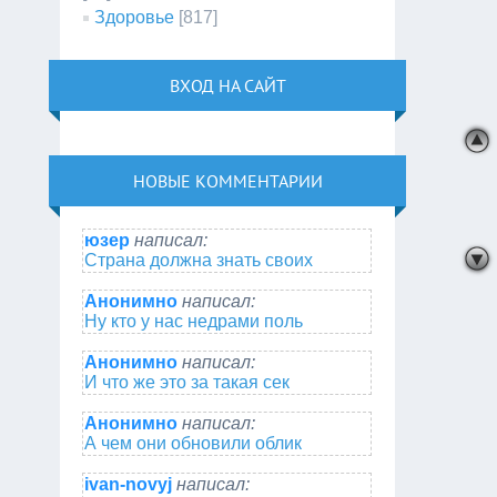
Здоровье
[817]
ВХОД НА САЙТ
НОВЫЕ КОММЕНТАРИИ
юзер
написал:
Страна должна знать своих
Анонимно
написал:
Ну кто у нас недрами поль
Анонимно
написал:
И что же это за такая сек
Анонимно
написал:
А чем они обновили облик
ivan-novyj
написал: