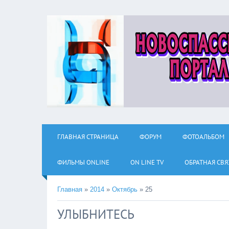
ГЛАВНАЯ СТРАНИЦА
ФОРУМ
ФОТОАЛЬБОМ
ФИЛЬМЫ ОNLINE
ON LINE TV
ОБРАТНАЯ СВЯ
Главная
»
2014
»
Октябрь
»
25
УЛЫБНИТЕСЬ