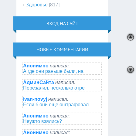
Здоровье
[817]
ВХОД НА САЙТ
НОВЫЕ КОММЕНТАРИИ
Анонимно
написал:
А где они раньше были, на
АдминСайта
написал:
Перезалил, несколько отре
ivan-novyj
написал:
Если б они еще оштрафовал
Анонимно
написал:
Неужто взялись?
Анонимно
написал: