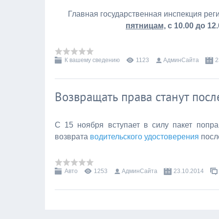
Главная государственная инспекция рег
пятницам,
с 10.00 до 12
К вашему сведению
1123
АдминСайта
2
Возвращать права станут посл
С 15 ноября вступает в силу пакет попр
возврата
водительского удостоверения
посл
Авто
1253
АдминСайта
23.10.2014