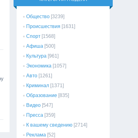
Общество
[3239]
Происшествия
[1631]
Спорт
[1568]
Афиша
[500]
Культура
[961]
Экономика
[1057]
Авто
[1261]
ру
Криминал
[1371]
Образование
[835]
Видео
[547]
Пресса
[359]
К вашему сведению
[2714]
Реклама
[52]