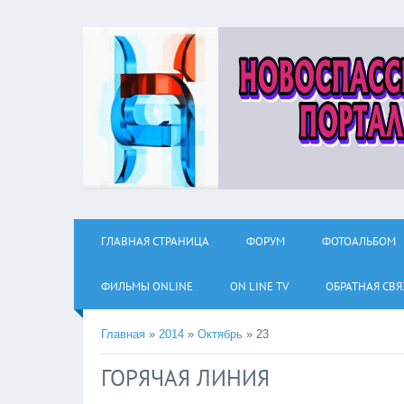
ГЛАВНАЯ СТРАНИЦА
ФОРУМ
ФОТОАЛЬБОМ
ФИЛЬМЫ ОNLINE
ON LINE TV
ОБРАТНАЯ СВЯ
Главная
»
2014
»
Октябрь
»
23
ГОРЯЧАЯ ЛИНИЯ