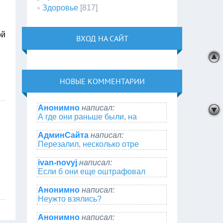
Здоровье
[817]
ой
ВХОД НА САЙТ
НОВЫЕ КОММЕНТАРИИ
Анонимно
написал:
А где они раньше были, на
АдминСайта
написал:
Перезалил, несколько отре
ivan-novyj
написал:
Если б они еще оштрафовал
Анонимно
написал:
Неужто взялись?
Анонимно
написал: