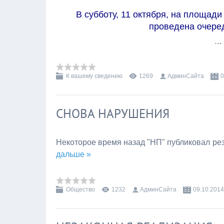
В субботу, 11 октября, на площад
проведена очере
..
К вашему сведению
1269
АдминСайта
0
СНОВА НАРУШЕНИЯ
Некоторое время назад "НП" публиковал ре
дальше »
Общество
1232
АдминСайта
09.10.2014