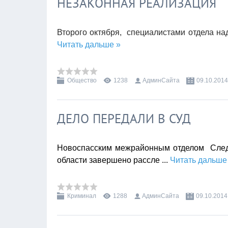
НЕЗАКОННАЯ РЕАЛИЗАЦИЯ
Второго октября, специалистами отдела над
Читать дальше »
Общество
1238
АдминСайта
09.10.2014
ДЕЛО ПЕРЕДАЛИ В СУД
Новоспасским межрайонным отделом Следс
области завершено рассле
...
Читать дальше
Криминал
1288
АдминСайта
09.10.2014