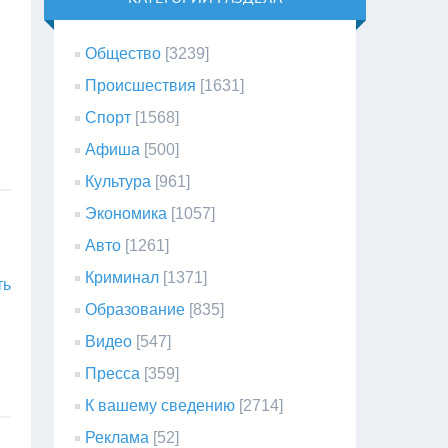
Общество
[3239]
Происшествия
[1631]
Спорт
[1568]
Афиша
[500]
Культура
[961]
Экономика
[1057]
Авто
[1261]
Криминал
[1371]
ть
Образование
[835]
Видео
[547]
Пресса
[359]
К вашему сведению
[2714]
Реклама
[52]