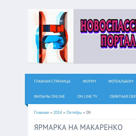
ГЛАВНАЯ СТРАНИЦА
ФОРУМ
ФОТОАЛЬБОМ
ФИЛЬМЫ ОNLINE
ON LINE TV
ОБРАТНАЯ СВЯ
Главная
»
2014
»
Октябрь
»
09
ЯРМАРКА НА МАКАРЕНКО