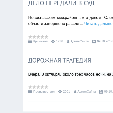
ДЕЛО ПЕРЕДАЛИ В СУД
Новоспасским межрайонным отделом Следс
области завершено рассле
...
Читать дальше
Криминал
1236
АдминСайта
09.10.2014
ДОРОЖНАЯ ТРАГЕДИЯ
Вчера, 8 октября, около трёх часов ночи, на
Происшествия
2001
АдминСайта
09.10