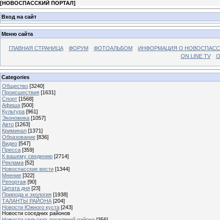
[
НОВОСПАССКИЙ ПОРТАЛ
]
Вход на сайт
Меню сайта
ГЛАВНАЯ СТРАНИЦА
ФОРУМ
ФОТОАЛЬБОМ
ИНФОРМАЦИЯ О НОВОСПАС
ON LINE TV
О
Categories
Общество
[3240]
Происшествия
[1631]
Спорт
[1568]
Афиша
[500]
Культура
[961]
Экономика
[1057]
Авто
[1263]
Криминал
[1371]
Образование
[836]
Видео
[547]
Пресса
[359]
К вашему сведению
[2714]
Реклама
[52]
Новоспасские вести
[1344]
Мнение
[322]
Репортаж
[90]
Цитата дня
[23]
Природа и экология
[1938]
ТАЛАНТЫ РАЙОНА
[204]
Новости Южного куста
[243]
Новости соседних районов
Новости сельских поселений района
[356]