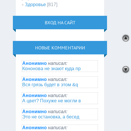
Здоровье
[817]
ВХОД НА САЙТ
НОВЫЕ КОММЕНТАРИИ
Анонимно
написал:
Кононова не знают куда пр
Анонимно
написал:
Вся грязь будет в этом &q
Анонимно
написал:
А цвет? Похуже не могли в
Анонимно
написал:
Это не остановка, а бесед
Анонимно
написал: