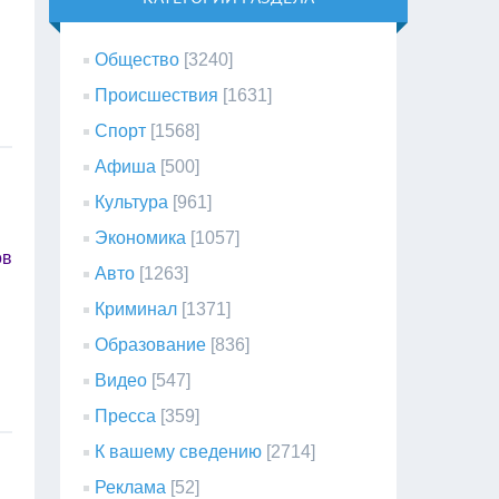
Общество
[3240]
Происшествия
[1631]
Спорт
[1568]
Афиша
[500]
Культура
[961]
Экономика
[1057]
ов
Авто
[1263]
Криминал
[1371]
Образование
[836]
Видео
[547]
Пресса
[359]
К вашему сведению
[2714]
Реклама
[52]