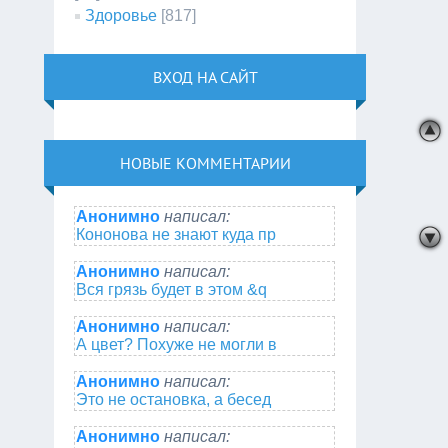
Здоровье
[817]
ВХОД НА САЙТ
НОВЫЕ КОММЕНТАРИИ
Анонимно
написал:
Кононова не знают куда пр
Анонимно
написал:
Вся грязь будет в этом &q
Анонимно
написал:
А цвет? Похуже не могли в
Анонимно
написал:
Это не остановка, а бесед
Анонимно
написал: