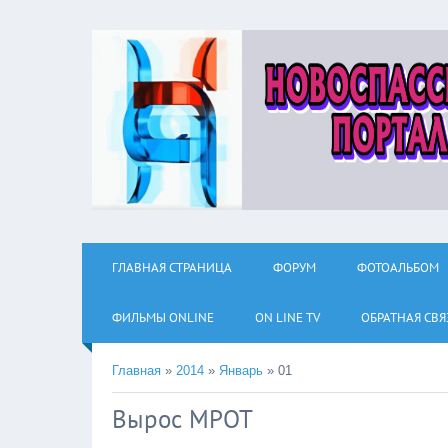
ГЛАВНАЯ СТРАНИЦА
ФОРУМ
ФОТОАЛЬБОМ
ФИЛЬМЫ ОNLINE
ON LINE TV
ОБРАТНАЯ СВЯ
Главная
»
2014
»
Январь
»
01
Вырос МРОТ