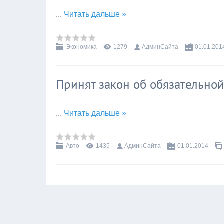
...
Читать дальше »
Экономика
1279
АдминСайта
01.01.201
Принят закон об обязательно
...
Читать дальше »
Авто
1435
АдминСайта
01.01.2014