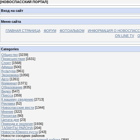
[
НОВОСПАССКИЙ ПОРТАЛ
]
Вход на сайт
Меню сайта
ГЛАВНАЯ СТРАНИЦА
ФОРУМ
ФОТОАЛЬБОМ
ИНФОРМАЦИЯ О НОВОСПАС
ON LINE TV
О
Categories
Общество
[3239]
Происшествия
[1631]
Спорт
[1568]
Афиша
[500]
Культура
[961]
Экономика
[1056]
Авто
[1261]
Криминал
[1371]
Образование
[835]
Видео
[547]
Пресса
[359]
К вашему сведению
[2713]
Реклама
[52]
Новоспасские вести
[1344]
Мнение
[322]
Репортаж
[90]
Цитата дня
[23]
Природа и экология
[1936]
ТАЛАНТЫ РАЙОНА
[204]
Новости Южного куста
[243]
Новости соседних районов
Новости сельских поселений района
[356]