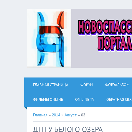
ГЛАВНАЯ СТРАНИЦА
ФОРУМ
ФОТОАЛЬБОМ
ФИЛЬМЫ ОNLINE
ON LINE TV
ОБРАТНАЯ СВЯ
Главная
»
2014
»
Август
»
03
ДТП У БЕЛОГО ОЗЕРА