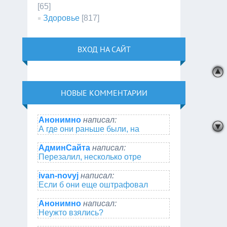
[65]
Здоровье
[817]
ВХОД НА САЙТ
НОВЫЕ КОММЕНТАРИИ
Анонимно
написал:
А где они раньше были, на
АдминСайта
написал:
Перезалил, несколько отре
ivan-novyj
написал:
Если б они еще оштрафовал
Анонимно
написал:
Неужто взялись?