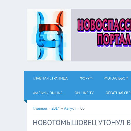
ГЛАВНАЯ СТРАНИЦА
ФОРУМ
ФОТОАЛЬБОМ
ФИЛЬМЫ ОNLINE
ON LINE TV
ОБРАТНАЯ СВЯ
Главная
»
2014
»
Август
»
05
НОВОТОМЫШОВЕЦ УТОНУЛ В