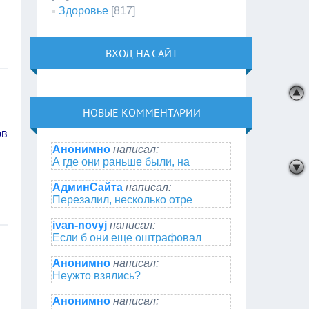
Здоровье
[817]
ВХОД НА САЙТ
НОВЫЕ КОММЕНТАРИИ
ов
Анонимно
написал:
А где они раньше были, на
АдминСайта
написал:
Перезалил, несколько отре
ivan-novyj
написал:
Если б они еще оштрафовал
Анонимно
написал:
Неужто взялись?
Анонимно
написал: