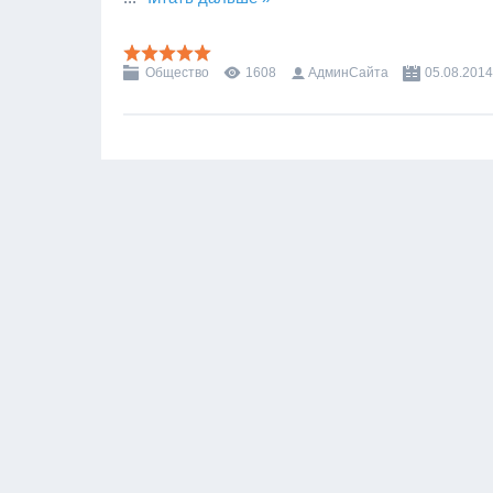
Общество
1608
АдминСайта
05.08.2014