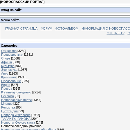
[
НОВОСПАССКИЙ ПОРТАЛ
]
Вход на сайт
Меню сайта
ГЛАВНАЯ СТРАНИЦА
ФОРУМ
ФОТОАЛЬБОМ
ИНФОРМАЦИЯ О НОВОСПАС
ON LINE TV
О
Categories
Общество
[3239]
Происшествия
[1631]
Спорт
[1568]
Афиша
[500]
Культура
[961]
Экономика
[1057]
Авто
[1263]
Криминал
[1371]
Образование
[835]
Видео
[547]
Пресса
[359]
К вашему сведению
[2714]
Реклама
[52]
Новоспасские вести
[1344]
Мнение
[322]
Репортаж
[90]
Цитата дня
[23]
Природа и экология
[1937]
ТАЛАНТЫ РАЙОНА
[204]
Новости Южного куста
[243]
Новости соседних районов
Новости сельских поселений района
[356]