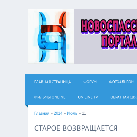
ГЛАВНАЯ СТРАНИЦА
ФОРУМ
ФОТОАЛЬБОМ
ФИЛЬМЫ ОNLINE
ON LINE TV
ОБРАТНАЯ СВЯ
Главная
»
2014
»
Июль
»
11
СТАРОЕ ВОЗВРАЩАЕТСЯ