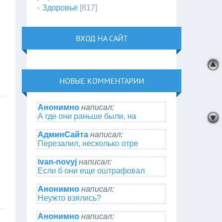
Здоровье
[817]
ВХОД НА САЙТ
НОВЫЕ КОММЕНТАРИИ
Анонимно
написал:
А где они раньше были, на
АдминСайта
написал:
Перезалил, несколько отре
ivan-novyj
написал:
Если б они еще оштрафовал
Анонимно
написал:
Неужто взялись?
Анонимно
написал: