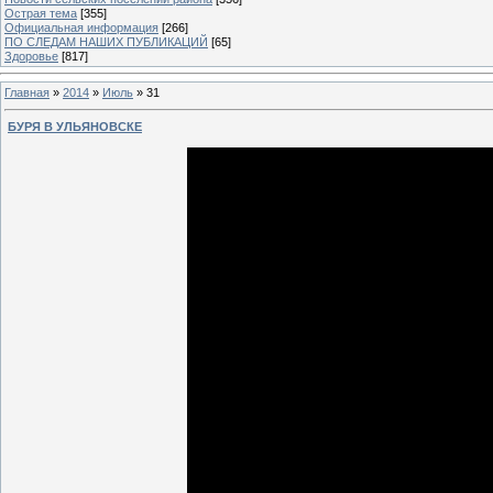
Острая тема
[355]
Официальная информация
[266]
ПО СЛЕДАМ НАШИХ ПУБЛИКАЦИЙ
[65]
Здоровье
[817]
Главная
»
2014
»
Июль
»
31
БУРЯ В УЛЬЯНОВСКЕ