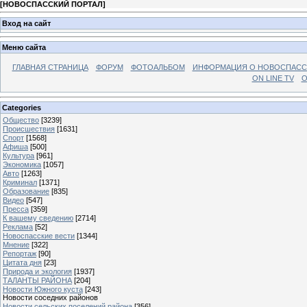
[
НОВОСПАССКИЙ ПОРТАЛ
]
Вход на сайт
Меню сайта
ГЛАВНАЯ СТРАНИЦА
ФОРУМ
ФОТОАЛЬБОМ
ИНФОРМАЦИЯ О НОВОСПАС
ON LINE TV
О
Categories
Общество
[3239]
Происшествия
[1631]
Спорт
[1568]
Афиша
[500]
Культура
[961]
Экономика
[1057]
Авто
[1263]
Криминал
[1371]
Образование
[835]
Видео
[547]
Пресса
[359]
К вашему сведению
[2714]
Реклама
[52]
Новоспасские вести
[1344]
Мнение
[322]
Репортаж
[90]
Цитата дня
[23]
Природа и экология
[1937]
ТАЛАНТЫ РАЙОНА
[204]
Новости Южного куста
[243]
Новости соседних районов
Новости сельских поселений района
[356]