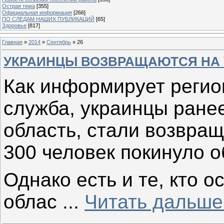
Острая тема
[355]
Официальная информация
[266]
ПО СЛЕДАМ НАШИХ ПУБЛИКАЦИЙ
[65]
Здоровье
[817]
Главная
»
2014
»
Сентябрь
»
26
УКРАИНЦЫ ВОЗВРАЩАЮТСЯ НА 
Как информирует регио
служба, украинцы ране
область, стали возвращ
300 человек покинуло о
Однако есть и те, кто 
облас
...
Читать дальше