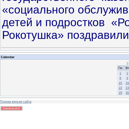
«социального обслужив
детей и подростков «Р
Рокотушка» поздравил
Calendar
«
Пн
Вт
1
2
8
9
15
16
22
23
29
30
Полная версия сайта