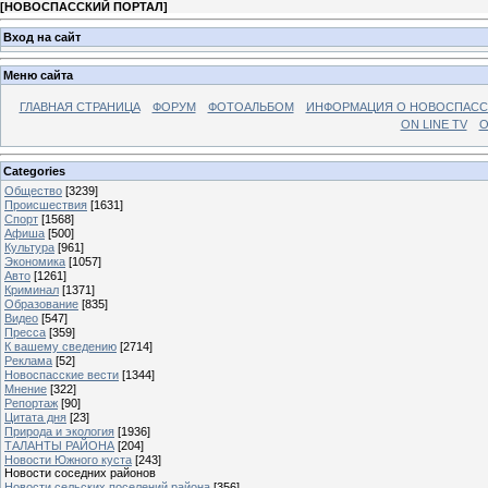
[
НОВОСПАССКИЙ ПОРТАЛ
]
Вход на сайт
Меню сайта
ГЛАВНАЯ СТРАНИЦА
ФОРУМ
ФОТОАЛЬБОМ
ИНФОРМАЦИЯ О НОВОСПАС
ON LINE TV
О
Categories
Общество
[3239]
Происшествия
[1631]
Спорт
[1568]
Афиша
[500]
Культура
[961]
Экономика
[1057]
Авто
[1261]
Криминал
[1371]
Образование
[835]
Видео
[547]
Пресса
[359]
К вашему сведению
[2714]
Реклама
[52]
Новоспасские вести
[1344]
Мнение
[322]
Репортаж
[90]
Цитата дня
[23]
Природа и экология
[1936]
ТАЛАНТЫ РАЙОНА
[204]
Новости Южного куста
[243]
Новости соседних районов
Новости сельских поселений района
[356]