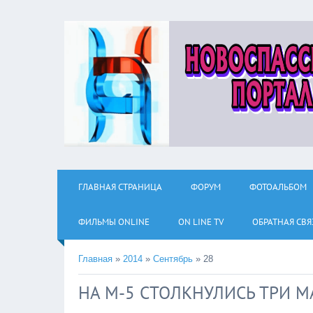
ГЛАВНАЯ СТРАНИЦА
ФОРУМ
ФОТОАЛЬБОМ
ФИЛЬМЫ ОNLINE
ON LINE TV
ОБРАТНАЯ СВЯ
Главная
»
2014
»
Сентябрь
»
28
НА М-5 СТОЛКНУЛИСЬ ТРИ 