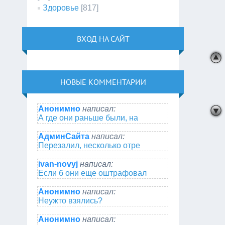
Здоровье
[817]
ВХОД НА САЙТ
НОВЫЕ КОММЕНТАРИИ
Анонимно
написал:
А где они раньше были, на
АдминСайта
написал:
Перезалил, несколько отре
ivan-novyj
написал:
Если б они еще оштрафовал
Анонимно
написал:
Неужто взялись?
Анонимно
написал: