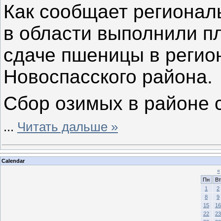
Как сообщает регионал
в области выполнили п
сдаче пшеницы в регио
Новоспасского района.
Сбор озимых в районе с
...
Читать дальше »
Calendar
«
Пн
Вт
1
2
8
9
15
16
22
23