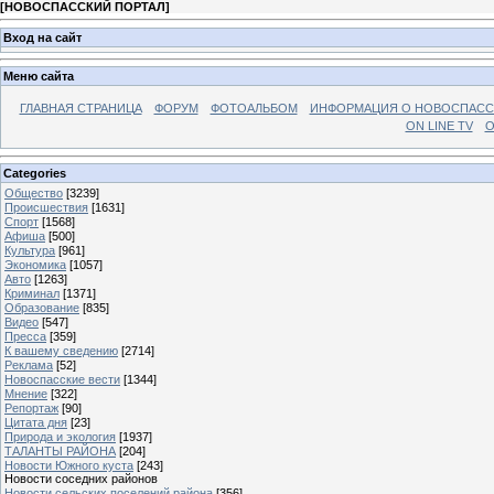
[
НОВОСПАССКИЙ ПОРТАЛ
]
Вход на сайт
Меню сайта
ГЛАВНАЯ СТРАНИЦА
ФОРУМ
ФОТОАЛЬБОМ
ИНФОРМАЦИЯ О НОВОСПАС
ON LINE TV
О
Categories
Общество
[3239]
Происшествия
[1631]
Спорт
[1568]
Афиша
[500]
Культура
[961]
Экономика
[1057]
Авто
[1263]
Криминал
[1371]
Образование
[835]
Видео
[547]
Пресса
[359]
К вашему сведению
[2714]
Реклама
[52]
Новоспасские вести
[1344]
Мнение
[322]
Репортаж
[90]
Цитата дня
[23]
Природа и экология
[1937]
ТАЛАНТЫ РАЙОНА
[204]
Новости Южного куста
[243]
Новости соседних районов
Новости сельских поселений района
[356]