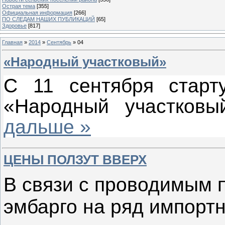
Острая тема
[355]
Официальная информация
[266]
ПО СЛЕДАМ НАШИХ ПУБЛИКАЦИЙ
[65]
Здоровье
[817]
Главная
»
2014
»
Сентябрь
»
04
«Народный участковый»
С 11 сентября старту
«Народный участков
дальше »
ЦЕНЫ ПОЛЗУТ ВВЕРХ
В связи с проводимым 
эмбарго на ряд импортн