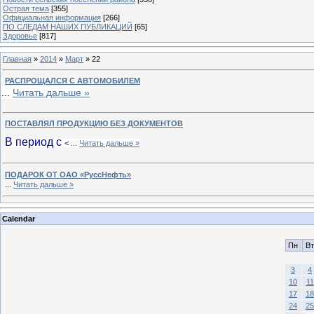
Острая тема
[355]
Официальная информация
[266]
ПО СЛЕДАМ НАШИХ ПУБЛИКАЦИЙ
[65]
Здоровье
[817]
Главная
»
2014
»
Март
»
22
РАСПРОЩАЛСЯ С АВТОМОБИЛЕМ
...
Читать дальше »
ПОСТАВЛЯЛ ПРОДУКЦИЮ БЕЗ ДОКУМЕНТОВ
В период с
<
...
Читать дальше »
ПОДАРОК ОТ ОАО «РуссНефть»
...
Читать дальше »
Calendar
Пн
Вт
3
4
10
11
17
18
24
25