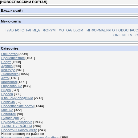
[
НОВОСПАССКИЙ ПОРТАЛ
]
Вход на сайт
Меню сайта
ГЛАВНАЯ СТРАНИЦА
ФОРУМ
ФОТОАЛЬБОМ
ИНФОРМАЦИЯ О НОВОСПАС
ON LINE TV
О
Categories
Общество
[3239]
Происшествия
[1631]
Спорт
[1568]
Афиша
[500]
Культура
[961]
Экономика
[1056]
Авто
[1261]
Криминал
[1371]
Образование
[835]
Видео
[547]
Пресса
[359]
К вашему сведению
[2713]
Реклама
[52]
Новоспасские вести
[1344]
Мнение
[322]
Репортаж
[90]
Цитата дня
[23]
Природа и экология
[1936]
ТАЛАНТЫ РАЙОНА
[204]
Новости Южного куста
[243]
Новости соседних районов
Новости сельских поселений района
[356]