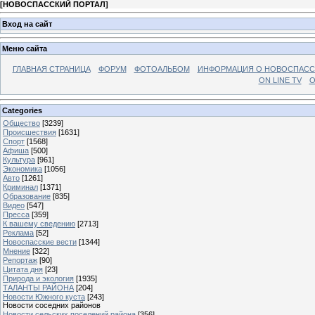
[
НОВОСПАССКИЙ ПОРТАЛ
]
Вход на сайт
Меню сайта
ГЛАВНАЯ СТРАНИЦА
ФОРУМ
ФОТОАЛЬБОМ
ИНФОРМАЦИЯ О НОВОСПАС
ON LINE TV
О
Categories
Общество
[3239]
Происшествия
[1631]
Спорт
[1568]
Афиша
[500]
Культура
[961]
Экономика
[1056]
Авто
[1261]
Криминал
[1371]
Образование
[835]
Видео
[547]
Пресса
[359]
К вашему сведению
[2713]
Реклама
[52]
Новоспасские вести
[1344]
Мнение
[322]
Репортаж
[90]
Цитата дня
[23]
Природа и экология
[1935]
ТАЛАНТЫ РАЙОНА
[204]
Новости Южного куста
[243]
Новости соседних районов
Новости сельских поселений района
[356]