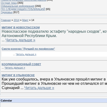
Острая тема
[355]
Официальная информация
[266]
ПО СЛЕДАМ НАШИХ ПУБЛИКАЦИЙ
[65]
Здоровье
[817]
Главная
»
2014
»
Март
»
14
МИТИНГ В НОВОСПАССКОМ
Новоспасское подхватило эстафету "народных сходов", к
Автономной Республики Крым.
...
Читать дальше »
Смотр-кон­курс "Луч­ший по про­фес­сии"
...
Читать дальше »
КООРДИНАЦИОННЫЙ СОВЕТ
...
Читать дальше »
МИТИНГ В УЛЬЯНОВСКЕ
Как уже сообщалось, вчера в Ульяновске прошёл митинг 
Прошедший митинг в Ульяновске ни чем не отличался от м
Сценарий
...
Читать дальше »
Calendar